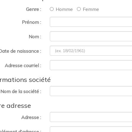
Genre :
H
omme
F
emme
Prénom :
Nom :
Date de naissance :
Adresse courriel :
ormations société
Nom de la société :
re adresse
Adresse :
lément d'adresse :