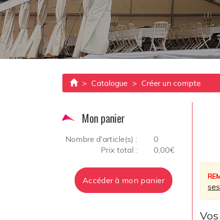
Accueil
Catalogue
Créer un compte
Mon panier
Nombre d'article(s) :
0
Prix total :
0,00€
RE
Accéder à mon panier
ses
Vos