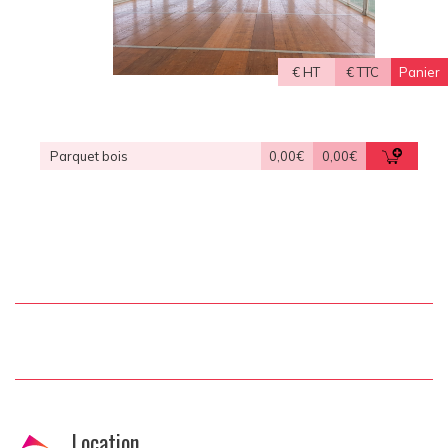
€
HT
€
TTC
Panier
Parquet bois
0,00€
0,00€
Location